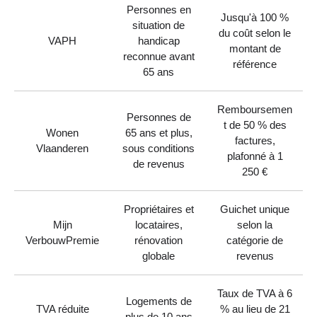
Personnes en
Jusqu'à 100 %
situation de
du coût selon le
VAPH
handicap
montant de
reconnue avant
référence
65 ans
Remboursemen
Personnes de
t de 50 % des
Wonen
65 ans et plus,
factures,
Vlaanderen
sous conditions
plafonné à 1
de revenus
250 €
Propriétaires et
Guichet unique
Mijn
locataires,
selon la
VerbouwPremie
rénovation
catégorie de
globale
revenus
Taux de TVA à 6
Logements de
TVA réduite
% au lieu de 21
plus de 10 ans