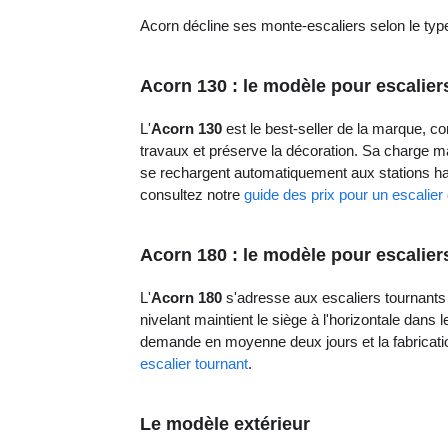
Acorn décline ses monte-escaliers selon le type d
Acorn 130 : le modèle pour escalier
L'
Acorn 130
est le best-seller de la marque, co
travaux et préserve la décoration. Sa charge max
se rechargent automatiquement aux stations hau
consultez notre
guide des prix pour un escalier 
Acorn 180 : le modèle pour escalier
L'
Acorn 180
s'adresse aux escaliers tournants 
nivelant maintient le siège à l'horizontale dans
demande en moyenne deux jours et la fabrication
escalier tournant
.
Le modèle extérieur