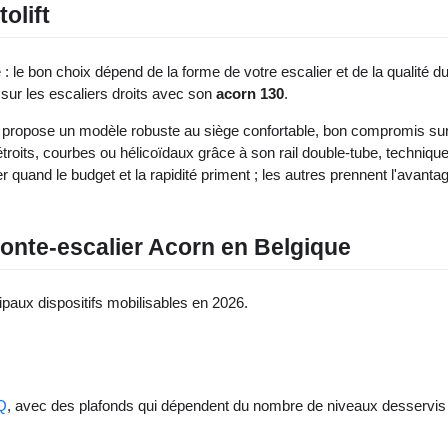
olift
 le bon choix dépend de la forme de votre escalier et de la qualité d
t sur les escaliers droits avec son
acorn 130
.
x, propose un modèle robuste au siège confortable, bon compromis sur
troits, courbes ou hélicoïdaux grâce à son rail double-tube, techniqu
er quand le budget et la rapidité priment ; les autres prennent l'avant
onte-escalier Acorn en Belgique
cipaux dispositifs mobilisables en 2026.
Q
, avec des plafonds qui dépendent du nombre de niveaux desservis e