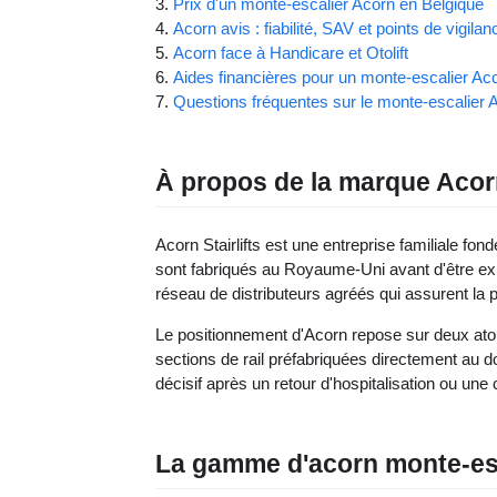
Prix d'un monte-escalier Acorn en Belgique
Acorn avis : fiabilité, SAV et points de vigilan
Acorn face à Handicare et Otolift
Aides financières pour un monte-escalier Ac
Questions fréquentes sur le monte-escalier 
À propos de la marque Aco
Acorn Stairlifts est une entreprise familiale 
sont fabriqués au Royaume-Uni avant d'être ex
réseau de distributeurs agréés qui assurent la pr
Le positionnement d'Acorn repose sur deux atou
sections de rail préfabriquées directement au d
décisif après un retour d'hospitalisation ou une
La gamme d'acorn monte-esc