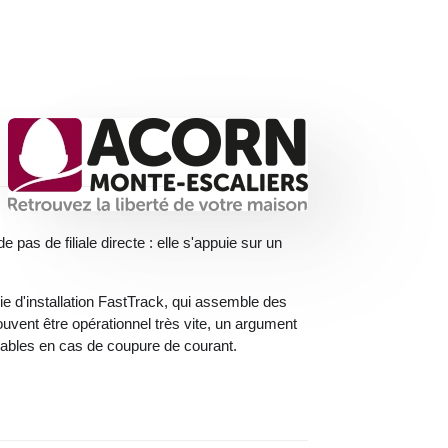
 pas de filiale directe : elle s'appuie sur un
e d'installation FastTrack, qui assemble des
ouvent être opérationnel très vite, un argument
lisables en cas de coupure de courant.