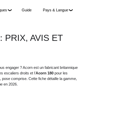
ques
Guide
Pays & Langue
PRIX, AVIS ET
us engager ? Acorn est un fabricant britannique
s escaliers droits et l'
Acorn 180
pour les
 pose comprise. Cette fiche détaille la gamme,
ue en 2026.