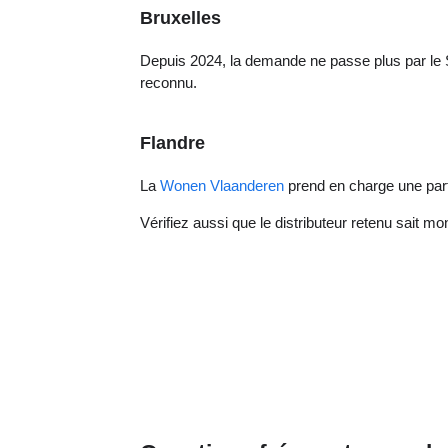
Bruxelles
Depuis 2024, la demande ne passe plus par l
reconnu.
Flandre
La
Wonen Vlaanderen
prend en charge une part
Vérifiez aussi que le distributeur retenu sait