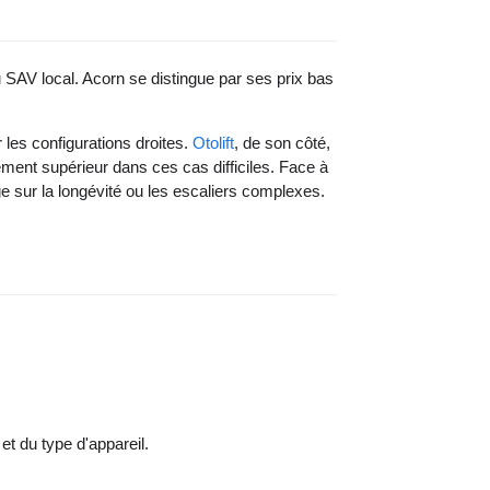
u SAV local. Acorn se distingue par ses prix bas
 les configurations droites.
Otolift
, de son côté,
ement supérieur dans ces cas difficiles. Face à
age sur la longévité ou les escaliers complexes.
t du type d'appareil.