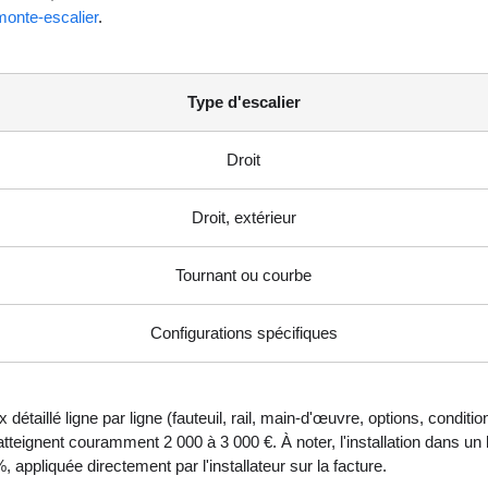
monte-escalier
.
Type d'escalier
Droit
Droit, extérieur
Tournant ou courbe
Configurations spécifiques
étaillé ligne par ligne (fauteuil, rail, main-d'œuvre, options, condition
s atteignent couramment 2 000 à 3 000 €. À noter, l'installation dans u
 appliquée directement par l'installateur sur la facture.